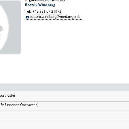
Beatrix Windberg
Tel.:
+49 391 67 21973
beatrix.windberg@med.ovgu.de
berärztin)
äftsführende Oberärztin)