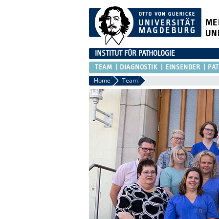
ME
UN
INSTITUT FÜR PATHOLOGIE
TEAM
DIAGNOSTIK
EINSENDER
PA
Home
Team