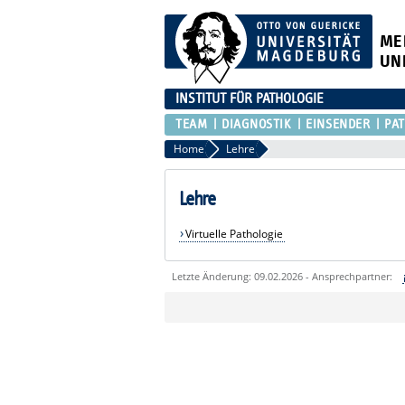
ME
UN
INSTITUT FÜR PATHOLOGIE
TEAM
DIAGNOSTIK
EINSENDER
PA
Home
Lehre
Lehre
Virtuelle Pathologie
Letzte Änderung: 09.02.2026 - Ansprechpartner:
Sie können eine Nachricht versenden an:
Ihre E-Mailadresse:
Ihr Anliegen: