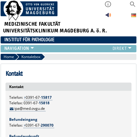
MEDIZINISCHE FAKULTÄT
UNIVERSITÄTSKLINIKUM MAGDEBURG A. ö. R.
INSTITUT FÜR PATHOLOGIE
TEAM
Home
Kontaktbox
DIAGNOSTIK
EINSENDER
Kontakt
PATIENTEN
Kontakt
INSTITUT
FORSCHUNG
Telefon:
0391-67-
15817
LEHRE
Telefax: 0391-67-
15818
ipa@med.ovgu.de
ANFORDERUNGSSCHEINE
Befundeingang
Telefax:
0391-67-
290070
Befundauskunft