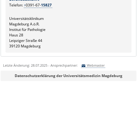
Telefon:
0391-67-
15827
Universitätsklinikum
Magdeburg A.ö.R.
Institut für Pathologie
Haus 28
Leipziger Straße 44
39120 Magdeburg
Letzte Änderung: 28.07.2025 - Ansprechpartner:
Webmaster
Sie können eine Nachricht versenden an:
Webmaster
Datenschutzerklärung der Universitätsmedizin Magdeburg
Ihre E-Mailadresse:
Ihr Anliegen: