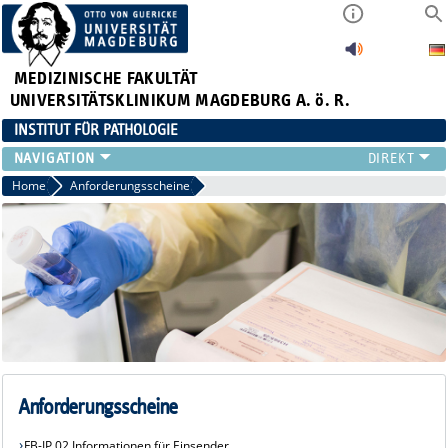
MEDIZINISCHE FAKULTÄT
UNIVERSITÄTSKLINIKUM MAGDEBURG A. ö. R.
INSTITUT FÜR PATHOLOGIE
TEAM
Home
Anforderungsscheine
DIAGNOSTIK
EINSENDER
PATIENTEN
INSTITUT
FORSCHUNG
LEHRE
ANFORDERUNGSSCHEINE
Anforderungsscheine
FB-IP 02 Informationen für Einsender